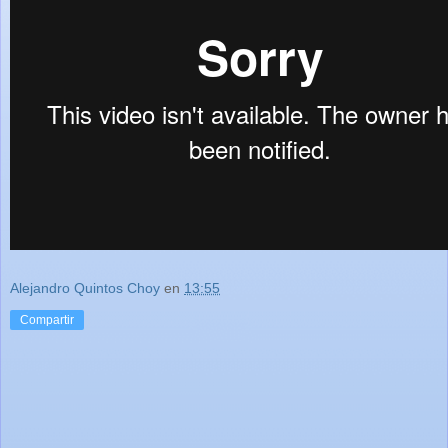
Alejandro Quintos Choy
en
13:55
Compartir