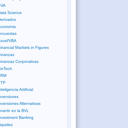
CVA
ata Science
erivados
conomia
ncuestas
xcel/VBA
inancial Markets in Figures
inanzas
inanzas Corporativas
inTech
FRM
FTP
nteligencia Artificial
nversiones
nversiones Alternativas
nvertir en la BVL
nvestment Banking
iquidez