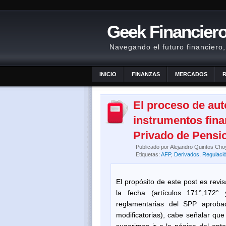
Geek Financier
Navegando el futuro financiero, 
INICIO
FINANZAS
MERCADOS
El proceso de aut
instrumentos fina
Privado de Pensi
Publicado por
Alejandro Quintos Cho
Etiquetas:
AFP
,
Derivados
,
Regulaci
El propósito de este post es revi
la fecha (artículos 171°,172
reglamentarias del SPP aprob
modificatorias), cabe señalar qu
sugerimos ir a la página del ent