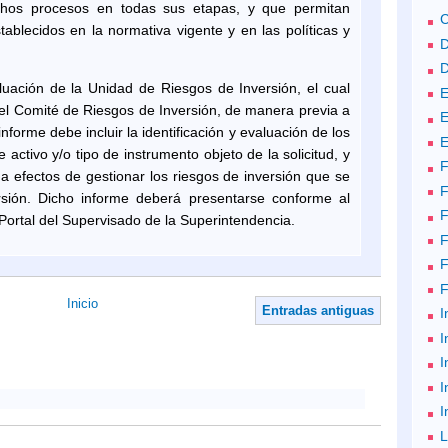
ichos procesos en todas sus etapas, y que permitan
tablecidos en la normativa vigente y en las políticas y
D
D
uación de la Unidad de Riesgos de Inversión, el cual
E
el Comité de Riesgos de Inversión, de manera previa a
E
informe debe incluir la identificación y evaluación de los
E
 activo y/o tipo de instrumento objeto de la solicitud, y
F
a efectos de gestionar los riesgos de inversión que se
F
sión. Dicho informe deberá presentarse conforme al
F
 Portal del Supervisado de la Superintendencia.
F
Inicio
Entradas antiguas
I
I
I
I
I
L