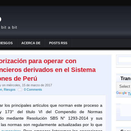
o
bit a bit
RIESGOS
ACERCA DE
POSTS RSS
orización para operar con
ncieros derivados en el Sistema
ones de Perú
Tran
y
on miércoles, 15 de marzo de 2017
ón
,
Riesgos
0 Comments
T
sar los principales artículos que norman este proceso a
° y 173° del título VI del Compendio de Normas
ado mediante Resolución SBS N° 1293-2014 y sus
e las normas son regularmente actualizadas por lo que
e
supervisor
. Para empezar listaremos las operaciones