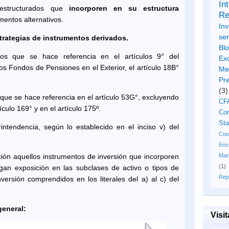
In
 estructurados que
incorporen en su estructura
Re
mentos alternativos.
Inv
se
trategias de instrumentos derivados.
Bl
 los que se hace referencia en el artículos 9° del
Ex
os Fondos de Pensiones en el Exterior, el artículo 18B°
Me
Pr
(3)
 que se hace referencia en el artículo 53G°, excluyendo
CF
tículo 169° y en el artículo 175º.
Cor
Sta
ntendencia, según lo establecido en el inciso v) del
Cou
Enc
ión aquellos instrumentos de inversión que incorporen
Mar
(1)
ngan exposición en las subclases de activo o tipos de
Rep
ersión comprendidos en los literales del a) al c) del
general:
Visi