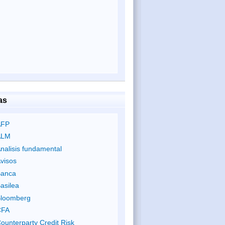
as
AFP
ALM
nalisis fundamental
visos
anca
asilea
loomberg
CFA
ounterparty Credit Risk