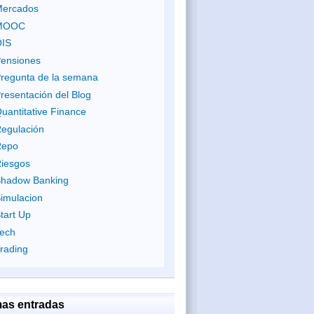
ercados
MOOC
IS
ensiones
regunta de la semana
resentación del Blog
uantitative Finance
egulación
Repo
iesgos
hadow Banking
imulacion
tart Up
ech
rading
mas entradas