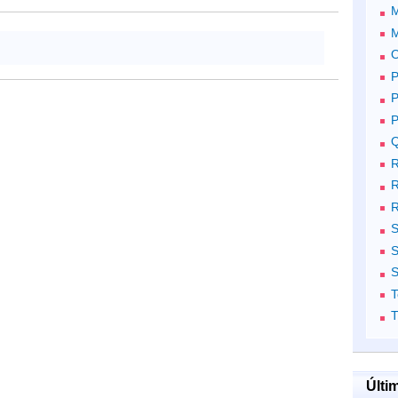
M
O
P
P
P
Q
R
R
S
S
S
T
T
Últi