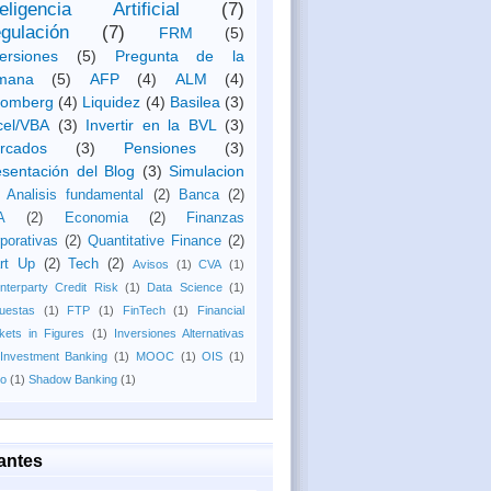
teligencia Artificial
(7)
gulación
(7)
FRM
(5)
ersiones
(5)
Pregunta de la
mana
(5)
AFP
(4)
ALM
(4)
oomberg
(4)
Liquidez
(4)
Basilea
(3)
cel/VBA
(3)
Invertir en la BVL
(3)
rcados
(3)
Pensiones
(3)
esentación del Blog
(3)
Simulacion
Analisis fundamental
(2)
Banca
(2)
A
(2)
Economia
(2)
Finanzas
porativas
(2)
Quantitative Finance
(2)
rt Up
(2)
Tech
(2)
Avisos
(1)
CVA
(1)
nterparty Credit Risk
(1)
Data Science
(1)
uestas
(1)
FTP
(1)
FinTech
(1)
Financial
kets in Figures
(1)
Inversiones Alternativas
Investment Banking
(1)
MOOC
(1)
OIS
(1)
o
(1)
Shadow Banking
(1)
tantes