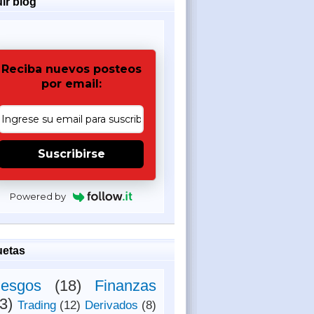
ir blog
Reciba nuevos posteos
por email:
Suscribirse
Powered by
uetas
iesgos
(18)
Finanzas
3)
Trading
(12)
Derivados
(8)